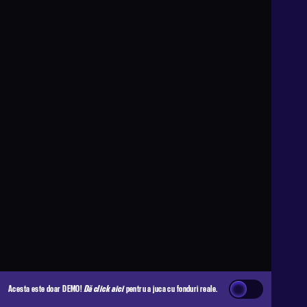
Acesta este doar DEMO!
Dă click aici
pentru a juca cu fonduri reale.