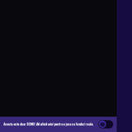
Acesta este doar DEMO!
Dă click aici
pentru a juca cu fonduri reale.