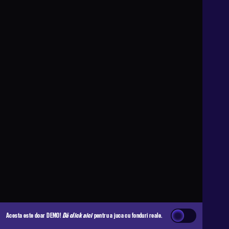
Acesta este doar DEMO!
Dă click aici
pentru a juca cu fonduri reale.