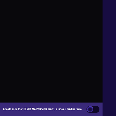
Acesta este doar DEMO!
Dă click aici
pentru a juca cu fonduri reale.