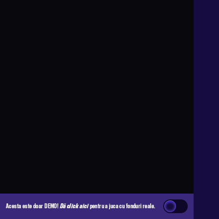
Acesta este doar DEMO!
Dă click aici
pentru a juca cu fonduri reale.