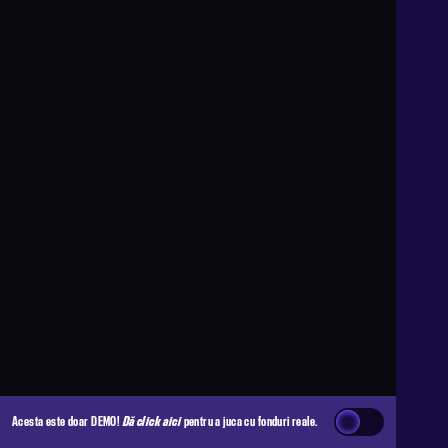
Acesta este doar DEMO!
Dă click aici
pentru a juca cu fonduri reale.