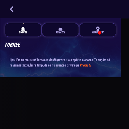
TURNEE
MAGAZIN
PROVOCĂRI
1
TURNEE
Ups! Fie nu mai sunt Turnee în desfășurare, fie a apărut o eroare. Te rugăm să
revii mai târziu. Între timp, de ce nu arunci o privire pe
Promoții