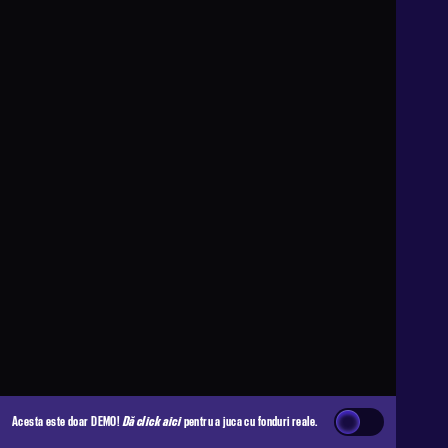
Acesta este doar DEMO!
Dă click aici
pentru a juca cu fonduri reale.