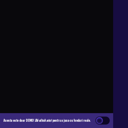
Acesta este doar DEMO!
Dă click aici
pentru a juca cu fonduri reale.