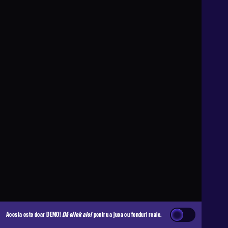
Acesta este doar DEMO!
Dă click aici
pentru a juca cu fonduri reale.