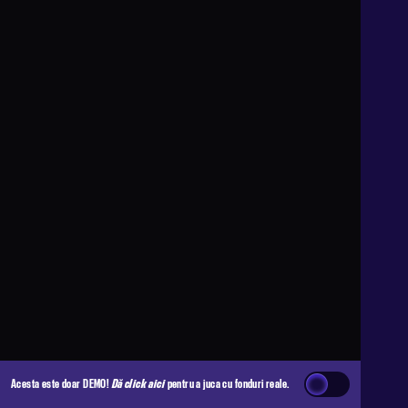
Acesta este doar DEMO!
Dă click aici
pentru a juca cu fonduri reale.