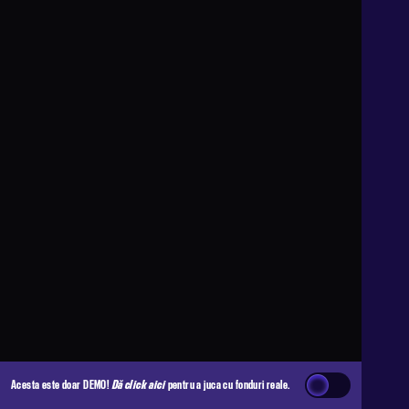
Acesta este doar DEMO!
Dă click aici
pentru a juca cu fonduri reale.