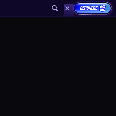
DEPUNERE