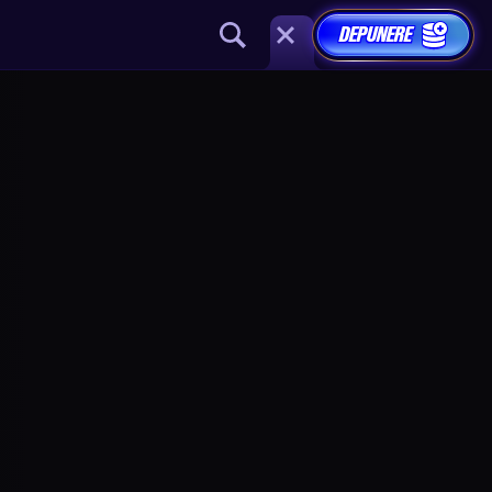
DEPUNERE