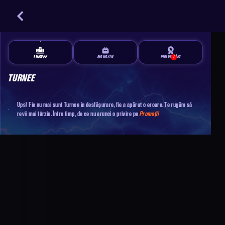
TURNEE
MAGAZIN
PROVOCĂRI
1
TURNEE
Ups! Fie nu mai sunt Turnee în desfășurare, fie a apărut o eroare. Te rugăm să
revii mai târziu. Între timp, de ce nu arunci o privire pe
Promoții