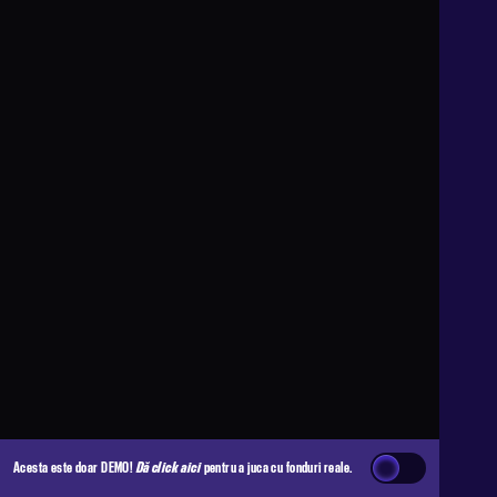
Acesta este doar DEMO!
Dă click aici
pentru a juca cu fonduri reale.