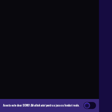
Acesta este doar DEMO!
Dă click aici
pentru a juca cu fonduri reale.