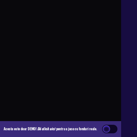
Acesta este doar DEMO!
Dă click aici
pentru a juca cu fonduri reale.