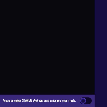
Acesta este doar DEMO!
Dă click aici
pentru a juca cu fonduri reale.