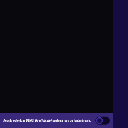
Acesta este doar DEMO!
Dă click aici
pentru a juca cu fonduri reale.