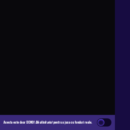
Acesta este doar DEMO!
Dă click aici
pentru a juca cu fonduri reale.