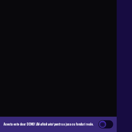
Acesta este doar DEMO!
Dă click aici
pentru a juca cu fonduri reale.