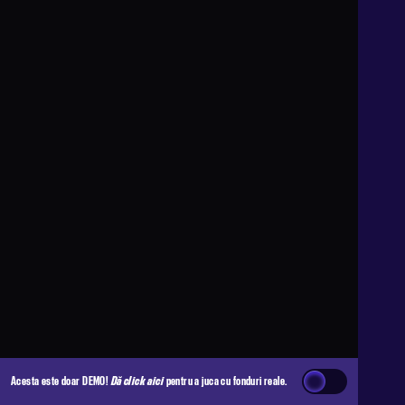
Acesta este doar DEMO!
Dă click aici
pentru a juca cu fonduri reale.