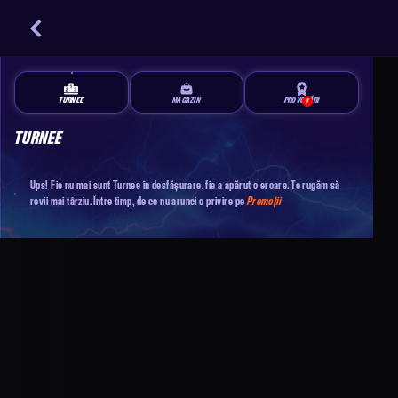
TURNEE
MAGAZIN
PROVOCĂRI
1
TURNEE
Ups! Fie nu mai sunt Turnee în desfășurare, fie a apărut o eroare. Te rugăm să
revii mai târziu. Între timp, de ce nu arunci o privire pe
Promoții