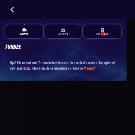
TURNEE
MAGAZIN
PROVOCĂRI
1
TURNEE
Ups! Fie nu mai sunt Turnee în desfășurare, fie a apărut o eroare. Te rugăm să
revii mai târziu. Între timp, de ce nu arunci o privire pe
Promoții