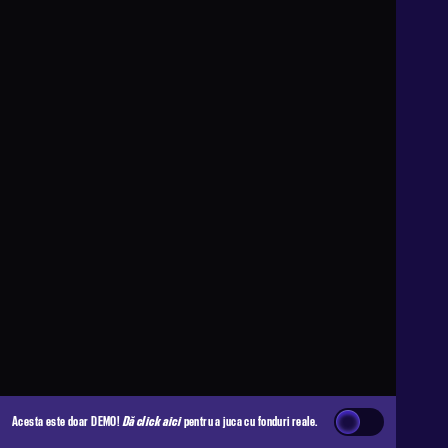
Acesta este doar DEMO!
Dă click aici
pentru a juca cu fonduri reale.