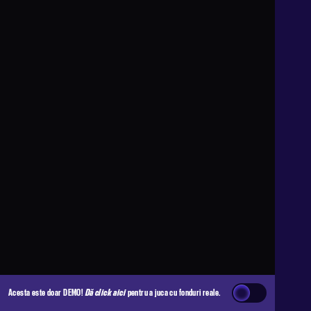
Acesta este doar DEMO!
Dă click aici
pentru a juca cu fonduri reale.