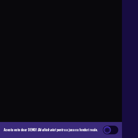
Acesta este doar DEMO!
Dă click aici
pentru a juca cu fonduri reale.