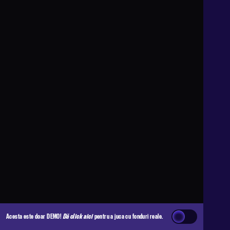
Acesta este doar DEMO!
Dă click aici
pentru a juca cu fonduri reale.