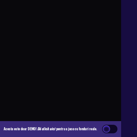
Acesta este doar DEMO!
Dă click aici
pentru a juca cu fonduri reale.