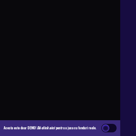
Acesta este doar DEMO!
Dă click aici
pentru a juca cu fonduri reale.