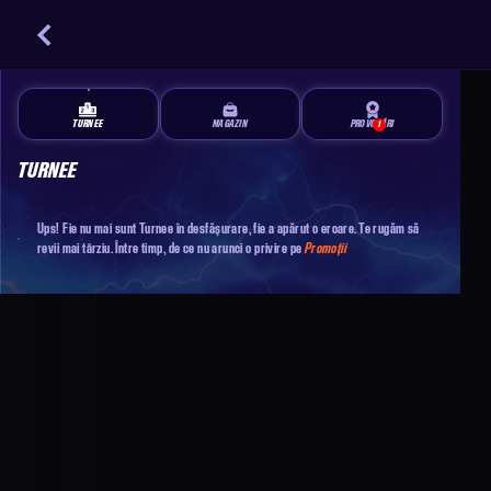
TURNEE
MAGAZIN
PROVOCĂRI
1
TURNEE
Ups! Fie nu mai sunt Turnee în desfășurare, fie a apărut o eroare. Te rugăm să
revii mai târziu. Între timp, de ce nu arunci o privire pe
Promoții