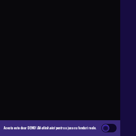
Acesta este doar DEMO!
Dă click aici
pentru a juca cu fonduri reale.