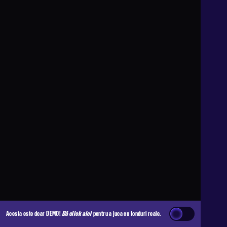
Acesta este doar DEMO!
Dă click aici
pentru a juca cu fonduri reale.