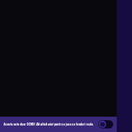
Acesta este doar DEMO!
Dă click aici
pentru a juca cu fonduri reale.