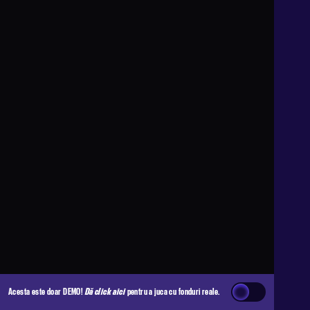
Acesta este doar DEMO!
Dă click aici
pentru a juca cu fonduri reale.