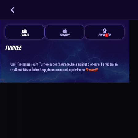
TURNEE
MAGAZIN
PROVOCĂRI
1
TURNEE
Ups! Fie nu mai sunt Turnee în desfășurare, fie a apărut o eroare. Te rugăm să
revii mai târziu. Între timp, de ce nu arunci o privire pe
Promoții