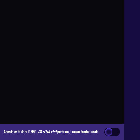
Acesta este doar DEMO!
Dă click aici
pentru a juca cu fonduri reale.