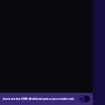
Acesta este doar DEMO!
Dă click aici
pentru a juca cu fonduri reale.