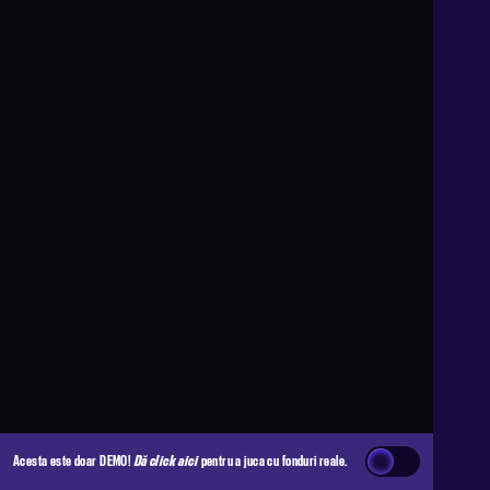
Acesta este doar DEMO!
Dă click aici
pentru a juca cu fonduri reale.