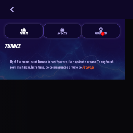
TURNEE
MAGAZIN
PROVOCĂRI
1
TURNEE
Ups! Fie nu mai sunt Turnee în desfășurare, fie a apărut o eroare. Te rugăm să
revii mai târziu. Între timp, de ce nu arunci o privire pe
Promoții