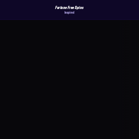
Fortune Free Spins
Inspired