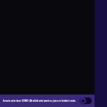
Acesta este doar DEMO!
Dă click aici
pentru a juca cu fonduri reale.