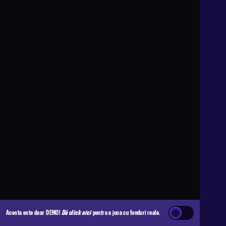
Acesta este doar DEMO!
Dă click aici
pentru a juca cu fonduri reale.