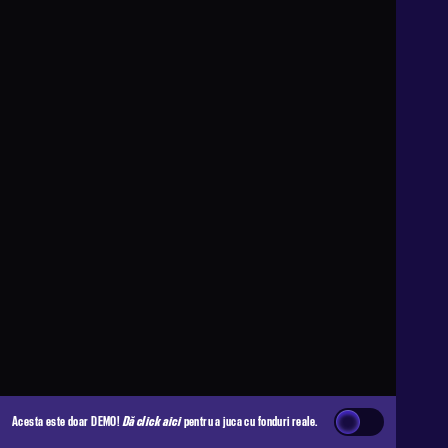
Acesta este doar DEMO!
Dă click aici
pentru a juca cu fonduri reale.