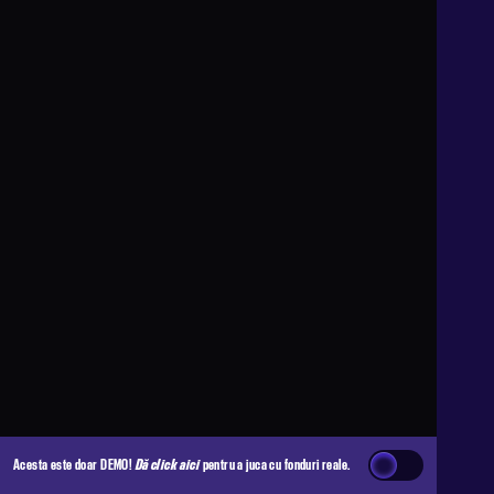
Acesta este doar DEMO!
Dă click aici
pentru a juca cu fonduri reale.