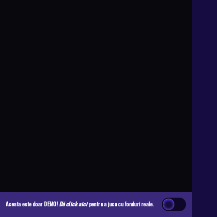
Acesta este doar DEMO!
Dă click aici
pentru a juca cu fonduri reale.