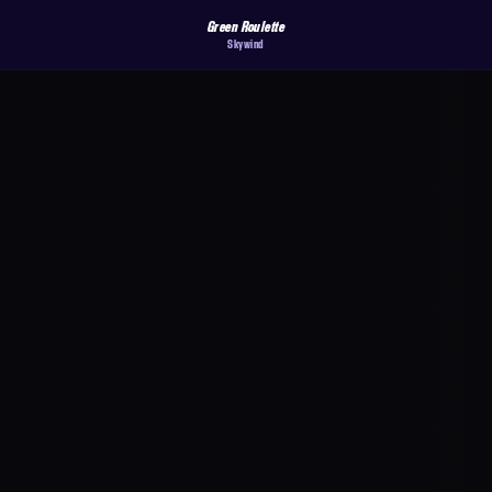
Green Roulette
Skywind