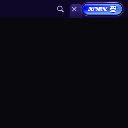
DEPUNERE