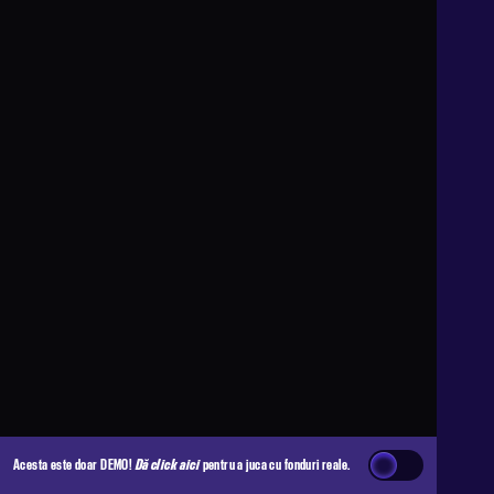
Acesta este doar DEMO!
Dă click aici
pentru a juca cu fonduri reale.