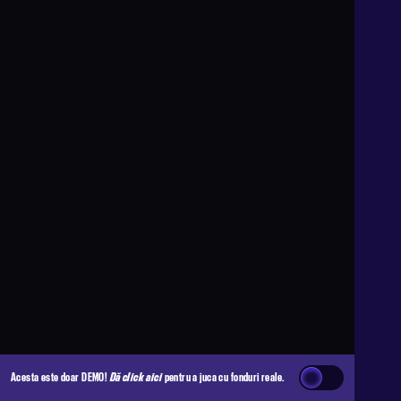
Acesta este doar DEMO!
Dă click aici
pentru a juca cu fonduri reale.