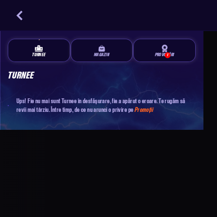
TURNEE
MAGAZIN
PROVOCĂRI
1
TURNEE
Ups! Fie nu mai sunt Turnee în desfășurare, fie a apărut o eroare. Te rugăm să
revii mai târziu. Între timp, de ce nu arunci o privire pe
Promoții