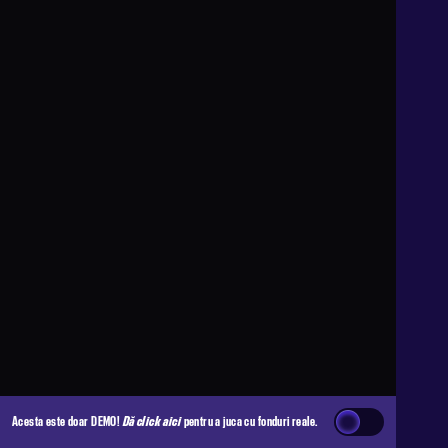
Acesta este doar DEMO!
Dă click aici
pentru a juca cu fonduri reale.